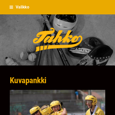
Siirry
Valikko
sivun
sisältöön
Hyvinkään Tahko
Kuvapankki