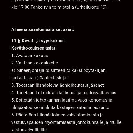
klo 17.00 Tahko ry:n toimistolla (Urheilukatu 19).
Aiheena sääntömääräiset asiat:
11 § Kevät- ja syyskokous
Kevätkokouksen asiat
1. Avataan kokous
2. Valitaan kokoukselle
a) puheenjohtaja b) sihteeri c) kaksi pöytäkirjan
tarkastajaa d) ääntenlaskijat
3. Todetaan läsnäolevat äänioikeutetut jäsenet
4. Todetaan kokouksen laillisuus ja päätösvaltaisuus
5. Esitetään johtokunnan laatima vuosikertomus ja
tilinpäätös sekä tilintarkastajien antama lausunto
6. Päätetään tilinpäätöksen vahvistamisesta ja
vastuuvapauden myöntämisestä johtokunnalle ja muille
vastuuvelvollisille