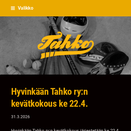
Siirry
Valikko
sivun
sisältöön
Hyvinkään Tahko
Hyvinkään Tahko ry:n
kevätkokous ke 22.4.
31.3.2026
Hyvinkään Tahko ry:n kevätkokous järjestetään ke 22.4.